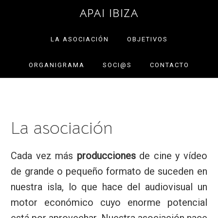
Saltar
Saltar
APAI IBIZA
a
al
la
contenido
LA ASOCIACIÓN
OBJETIVOS
navegación
principal
ORGANIGRAMA
SOCI@S
CONTACTO
principal
La asociación
Cada vez más
producciones
de cine y vídeo
de grande o pequeño formato de suceden en
nuestra isla, lo que hace del audiovisual un
motor económico cuyo enorme potencial