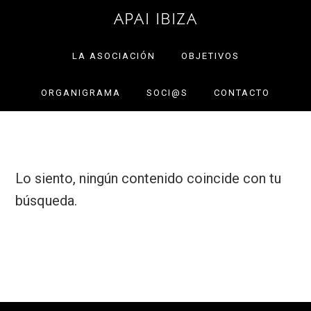
Saltar
Saltar
APAI IBIZA
a
al
la
contenido
LA ASOCIACIÓN
OBJETIVOS
navegación
principal
ORGANIGRAMA
SOCI@S
CONTACTO
principal
Lo siento, ningún contenido coincide con tu
búsqueda.