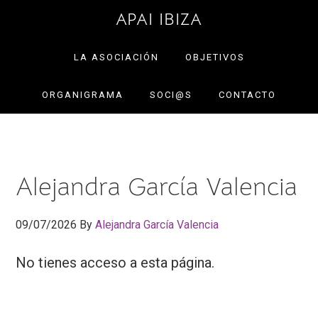
Saltar
Saltar
APAI IBIZA
a
al
la
contenido
LA ASOCIACIÓN
OBJETIVOS
navegación
principal
ORGANIGRAMA
SOCI@S
CONTACTO
principal
Alejandra García Valencia
09/07/2026
By
Alejandra García Valencia
No tienes acceso a esta página.