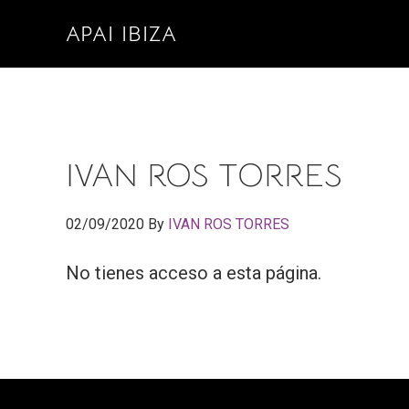
Saltar
Saltar
APAI IBIZA
a
al
la
contenido
navegación
principal
principal
IVAN ROS TORRES
02/09/2020
By
IVAN ROS TORRES
No tienes acceso a esta página.