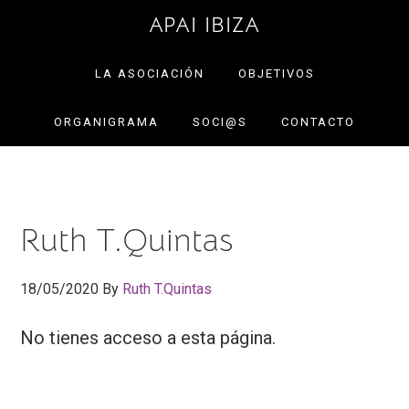
Saltar
Saltar
APAI IBIZA
a
al
la
contenido
LA ASOCIACIÓN
OBJETIVOS
navegación
principal
ORGANIGRAMA
SOCI@S
CONTACTO
principal
Ruth T.Quintas
18/05/2020
By
Ruth T.Quintas
No tienes acceso a esta página.