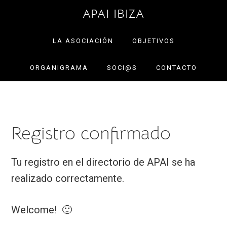
Saltar
Saltar
APAI IBIZA
a
al
la
contenido
LA ASOCIACIÓN
OBJETIVOS
navegación
principal
ORGANIGRAMA
SOCI@S
CONTACTO
principal
Registro confirmado
Tu registro en el directorio de APAI se ha
realizado correctamente.
Welcome! 🙂